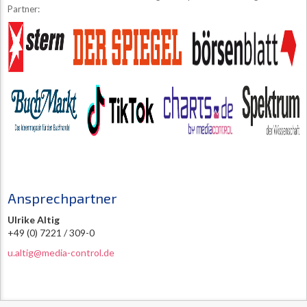
Partner:
Ansprechpartner
Ulrike Altig
+49 (0) 7221 / 309-0
u.altig@media-control.de