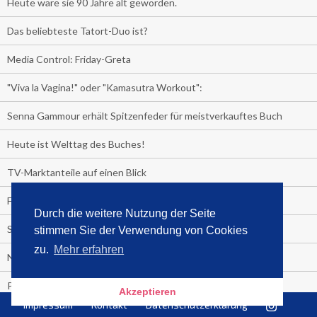
Heute wäre sie 90 Jahre alt geworden.
Das beliebteste Tatort-Duo ist?
Media Control: Friday-Greta
"Viva la Vagina!" oder "Kamasutra Workout":
Senna Gammour erhält Spitzenfeder für meistverkauftes Buch
Heute ist Welttag des Buches!
TV-Marktanteile auf einen Blick
Fußball TV-Quoten:
Durch die weitere Nutzung der Seite
Sensationell!
stimmen Sie der Verwendung von Cookies
zu.
Mehr erfahren
Niederlande - Deutschland:
PRESSEMITTEILUNG
Akzeptieren
Impressum
Kontakt
Datenschutzerklärung
Media Control eBook-Panel