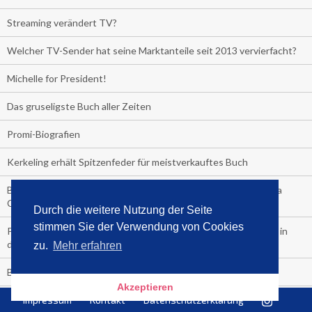
Streaming verändert TV?
Welcher TV-Sender hat seine Marktanteile seit 2013 vervierfacht?
Michelle for President!
Das gruseligste Buch aller Zeiten
Promi-Biografien
Kerkeling erhält Spitzenfeder für meistverkauftes Buch
Börsenverein und MVB verlängern vorzeitig Verträge mit Media
Control bis 2024
Durch die weitere Nutzung der Seite
stimmen Sie der Verwendung von Cookies
PocketBook, Ceebo und Umbreit bringen Hörbuch-Downloads in
die Cloud
zu.
Mehr erfahren
Bella Bella
Akzeptieren
Impressum
Kontakt
Datenschutzerklärung
#1-Bestseller: "Das ist Alpha!" von Kollegah