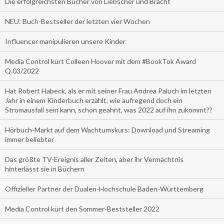
Die erfolgreichsten Bücher von Liebscher und Bracht
NEU: Buch-Bestseller der letzten vier Wochen
Influencer manipulieren unsere Kinder
Media Control kürt Colleen Hoover mit dem #BookTok Award
Q.03/2022
Hat Robert Habeck, als er mit seiner Frau Andrea Paluch im letzten
Jahr in einem Kinderbuch erzählt, wie aufregend doch ein
Stromausfall sein kann, schon geahnt, was 2022 auf ihn zukommt??
Hörbuch-Markt auf dem Wachtumskurs: Download und Streaming
immer beliebter
Das größte TV-Ereignis aller Zeiten, aber ihr Vermächtnis
hinterlässt sie in Büchern
Offizieller Partner der Dualen-Hochschule Baden-Württemberg
Media Control kürt den Sommer-Beststeller 2022