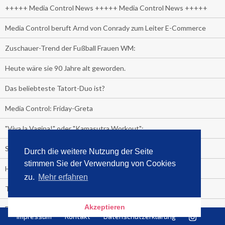
+++++ Media Control News +++++ Media Control News +++++
Media Control beruft Arnd von Conrady zum Leiter E-Commerce
Zuschauer-Trend der Fußball Frauen WM:
Heute wäre sie 90 Jahre alt geworden.
Das beliebteste Tatort-Duo ist?
Media Control: Friday-Greta
"Viva la Vagina!" oder "Kamasutra Workout":
Senna Gammour erhält Spitzenfeder für meistverkauftes Buch
Durch die weitere Nutzung der Seite
stimmen Sie der Verwendung von Cookies
Heute ist Welttag des Buches!
zu.
Mehr erfahren
TV-Marktanteile auf einen Blick
Akzeptieren
Fußball TV-Quoten:
Impressum
Kontakt
Datenschutzerklärung