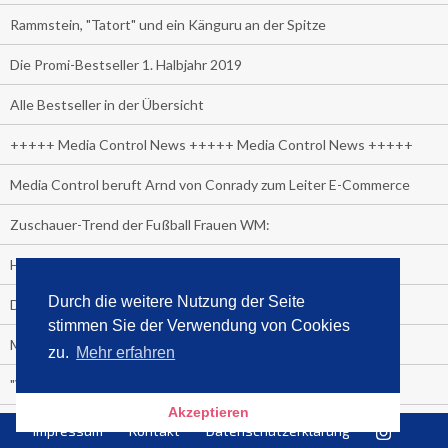
Rammstein, "Tatort" und ein Känguru an der Spitze
Die Promi-Bestseller 1. Halbjahr 2019
Alle Bestseller in der Übersicht
+++++ Media Control News +++++ Media Control News +++++
Media Control beruft Arnd von Conrady zum Leiter E-Commerce
Zuschauer-Trend der Fußball Frauen WM:
Heute wäre sie 90 Jahre alt geworden.
Durch die weitere Nutzung der Seite
Das beliebteste Tatort-Duo ist?
stimmen Sie der Verwendung von Cookies
Media Control: Friday-Greta
zu.
Mehr erfahren
"Viva la Vagina!" oder "Kamasutra Workout":
Akzeptieren
Senna Gammour erhält Spitzenfeder für meistverkauftes Buch
Impressum
Kontakt
Datenschutzerklärung