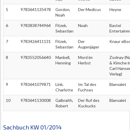
5
9783641135478
Gordon,
Der Medicus
Heyne
Noah
6
9783838744964
Fitzek,
Noah
Bastei
Sebastian
Entertainm
7
9783426411131
Fitzek,
Der
Knaur eBo
Sebastian
Augenjäger
8
9783552056640
Mankell,
Mord im
Zsolnay (N
Henning
Herbst
& Kimche i
Carl Hanse
Verlag)
9
9783641079871
Link,
Im Tal des
Blanvalet
Charlotte
Fuchses
10
9783641130008
Galbraith,
Der Ruf des
Blanvalet
Robert
Kuckucks
Sachbuch KW 01/2014