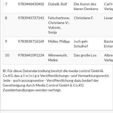
7
9783446430402
Dobelli, Rolf
Die Kunst des
Carl 
klaren Denkens
Verla
8
9783943737141
Felscherinow,
Christiane F.
Levan
Christiane V.;
Vukovic,
Sonja
9
9783838716169
Möller, Philipp
Isch geh
Baste
Schulhof
Ente
10
9783641091224
Winnemuth,
Das große Los
Albre
Meike
Verla
©: Für diese Datendarstellung besitzt die media control GmbH&
Co.KG das a l l e i n i g e Veröffentlichungs- und Vermarktungsrecht.
Jede - auch auszugsweise - Veröffentlichung dazu bedarf der
Genehmigung durch Media Control GmbH & Co.KG
Zuwiderhandlungen werden verfolgt.