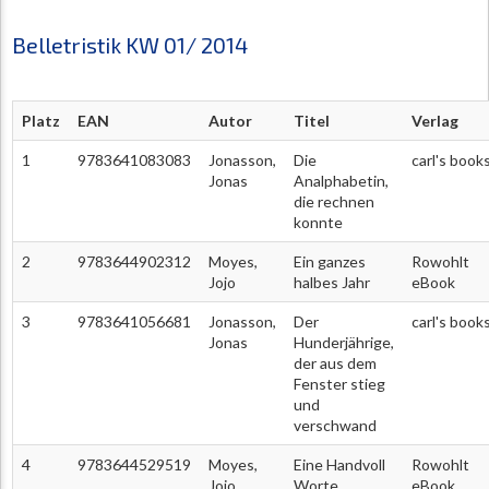
Belletristik KW 01/ 2014
Platz
EAN
Autor
Titel
Verlag
1
9783641083083
Jonasson,
Die
carl's book
Jonas
Analphabetin,
die rechnen
konnte
2
9783644902312
Moyes,
Ein ganzes
Rowohlt
Jojo
halbes Jahr
eBook
3
9783641056681
Jonasson,
Der
carl's book
Jonas
Hunderjährige,
der aus dem
Fenster stieg
und
verschwand
4
9783644529519
Moyes,
Eine Handvoll
Rowohlt
Jojo
Worte
eBook