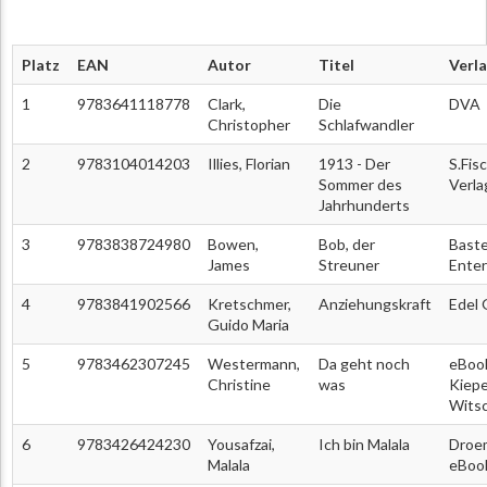
Platz
EAN
Autor
Titel
Verl
1
9783641118778
Clark,
Die
DVA
Christopher
Schlafwandler
2
9783104014203
Illies, Florian
1913 - Der
S.Fis
Sommer des
Verla
Jahrhunderts
3
9783838724980
Bowen,
Bob, der
Baste
James
Streuner
Ente
4
9783841902566
Kretschmer,
Anziehungskraft
Edel
Guido Maria
5
9783462307245
Westermann,
Da geht noch
eBoo
Christine
was
Kiep
Wits
6
9783426424230
Yousafzai,
Ich bin Malala
Droe
Malala
eBoo