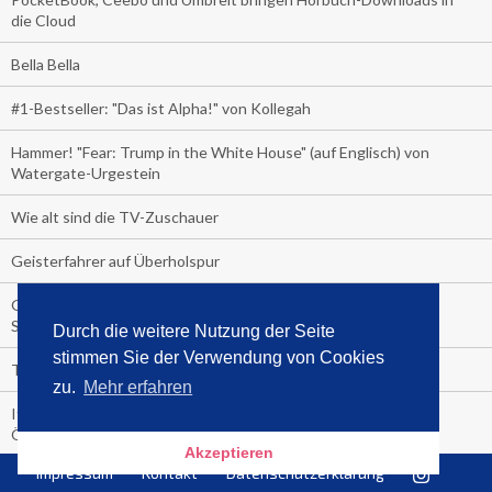
die Cloud
Bella Bella
#1-Bestseller: "Das ist Alpha!" von Kollegah
Hammer! "Fear: Trump in the White House" (auf Englisch) von
Watergate-Urgestein
Wie alt sind die TV-Zuschauer
Geisterfahrer auf Überholspur
Gegen Einsamkeit: Single-Haushalte schauen täglich fast 6
Stunden TV
Durch die weitere Nutzung der Seite
stimmen Sie der Verwendung von Cookies
TV-Quote:
zu.
Mehr erfahren
Italienisches Kochbuch schießt auf Nummer 1 in Deutschland,
Österreich und Schweiz
Akzeptieren
Impressum
Kontakt
Datenschutzerklärung
Blick in die Garage der TV-Dauerglotzer