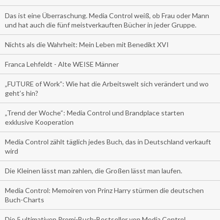
Das ist eine Überraschung. Media Control weiß, ob Frau oder Mann
und hat auch die fünf meistverkauften Bücher in jeder Gruppe.
Nichts als die Wahrheit: Mein Leben mit Benedikt XVI
Franca Lehfeldt - Alte WEISE Männer
„FUTURE of Work”: Wie hat die Arbeitswelt sich verändert und wo
geht’s hin?
„Trend der Woche“: Media Control und Brandplace starten
exklusive Kooperation
Media Control zählt täglich jedes Buch, das in Deutschland verkauft
wird
Die Kleinen lässt man zahlen, die Großen lässt man laufen.
Media Control: Memoiren von Prinz Harry stürmen die deutschen
Buch-Charts
Die 5 ultimativen Promi-Buch-Bestseller von Media Control