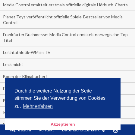
Media Control ermittelt erstmals offizielle digitale Hörbuch-Charts
Planet Toys veröffentlicht offizielle Spiele-Bestseller von Media
Control
Frankfurter Buchmesse: Media Control ermittelt norwegische Top-
Titel
Leichtathletik-WM im TV
Leck mich!
Boom der Klimabücher!
Der Sommer-Bestseller 2019
Durch die weitere Nutzung der Seite
stimmen Sie der Verwendung von Cookies
Backstop einer Showkarriere!
zu.
Mehr erfahren
Kinder nicht anbrüllen!
Akzeptieren
"Das Leben fickt am härtesten"
Impressum
Kontakt
Datenschutzerklärung