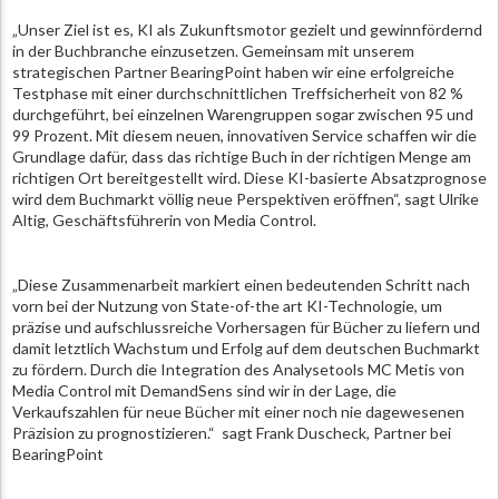
„Unser Ziel ist es, KI als Zukunftsmotor gezielt und gewinnfördernd
in der Buchbranche einzusetzen. Gemeinsam mit unserem
strategischen Partner BearingPoint haben wir eine erfolgreiche
Testphase mit einer durchschnittlichen Treffsicherheit von 82 %
durchgeführt, bei einzelnen Warengruppen sogar zwischen 95 und
99 Prozent. Mit diesem neuen, innovativen Service schaffen wir die
Grundlage dafür, dass das richtige Buch in der richtigen Menge am
richtigen Ort bereitgestellt wird. Diese KI-basierte Absatzprognose
wird dem Buchmarkt völlig neue Perspektiven eröffnen“, sagt Ulrike
Altig, Geschäftsführerin von Media Control.
„Diese Zusammenarbeit markiert einen bedeutenden Schritt nach
vorn bei der Nutzung von State-of-the art KI-Technologie, um
präzise und aufschlussreiche Vorhersagen für Bücher zu liefern und
damit letztlich Wachstum und Erfolg auf dem deutschen Buchmarkt
zu fördern. Durch die Integration des Analysetools MC Metis von
Media Control mit DemandSens sind wir in der Lage, die
Verkaufszahlen für neue Bücher mit einer noch nie dagewesenen
Präzision zu prognostizieren.“ sagt Frank Duscheck, Partner bei
BearingPoint