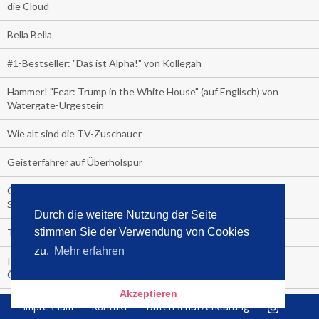
die Cloud
Bella Bella
#1-Bestseller: "Das ist Alpha!" von Kollegah
Hammer! "Fear: Trump in the White House" (auf Englisch) von
Watergate-Urgestein
Wie alt sind die TV-Zuschauer
Geisterfahrer auf Überholspur
Gegen Einsamkeit: Single-Haushalte schauen täglich fast 6
Stunden TV
Durch die weitere Nutzung der Seite
stimmen Sie der Verwendung von Cookies
TV-Quote:
zu.
Mehr erfahren
Italienisches Kochbuch schießt auf Nummer 1 in Deutschland,
Österreich und Schweiz
Akzeptieren
Blick in die Garage der TV-Dauerglotzer
Impressum
Kontakt
Datenschutzerklärung