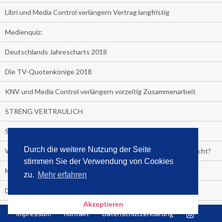
Libri und Media Control verlängern Vertrag langfristig
Medienquiz:
Deutschlands Jahrescharts 2018
Die TV-Quotenkönige 2018
KNV und Media Control verlängern vorzeitig Zusammenarbeit
STRENG VERTRAULICH
Streaming verändert TV?
Durch die weitere Nutzung der Seite
Welcher TV-Sender hat seine Marktanteile seit 2013 vervierfacht?
stimmen Sie der Verwendung von Cookies
Michelle for President!
zu.
Mehr erfahren
Das gruseligste Buch aller Zeiten
Akzeptieren
Promi-Biografien
Impressum
Kontakt
Datenschutzerklärung