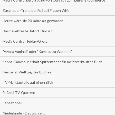
Media Control beruft Arnd von Conrady zum Leiter E-Commerce
Zuschauer-Trend der Fußball Frauen WM:
Heute wäre sie 90 Jahre alt geworden.
Das beliebteste Tatort-Duo ist?
Media Control: Friday-Greta
"Viva la Vagina!" oder "Kamasutra Workout":
Senna Gammour erhält Spitzenfeder für meistverkauftes Buch
Heute ist Welttag des Buches!
TV-Marktanteile auf einen Blick
Fußball TV-Quoten:
Sensationell!
Niederlande - Deutschland: