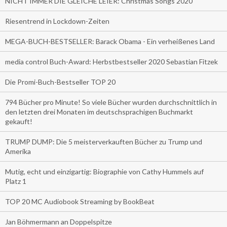
NICHT IMMER DIE GLEICHE LEIER: Christmas Songs 2020
Riesentrend in Lockdown-Zeiten
MEGA-BUCH-BESTSELLER: Barack Obama - Ein verheißenes Land
media control Buch-Award: Herbstbestseller 2020 Sebastian Fitzek
Die Promi-Buch-Bestseller TOP 20
794 Bücher pro Minute! So viele Bücher wurden durchschnittlich in
den letzten drei Monaten im deutschsprachigen Buchmarkt
gekauft!
TRUMP DUMP: Die 5 meisterverkauften Bücher zu Trump und
Amerika
Mutig, echt und einzigartig: Biographie von Cathy Hummels auf
Platz 1
TOP 20 MC Audiobook Streaming by BookBeat
Jan Böhmermann an Doppelspitze