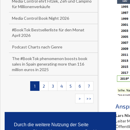
Media Control ehrt Fitzek, Zeh und Campino
für Millionenverkäufe
Media Control Book Night 2026
#BookTok Bestsellerliste für den Monat
April 2026
Podcast Charts nach Genre
The #BookTok phenomenon boosts book
sales in Spain generating more than 116
million euros in 2025
1
2
3
4
5
6
7
>
>>
Ansp
Lars Ni
Leiter 
Durch die weitere Nutzung der Seite
Öffentl