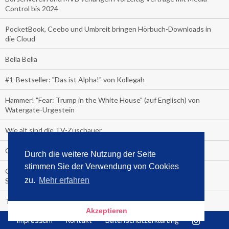
Control bis 2024
PocketBook, Ceebo und Umbreit bringen Hörbuch-Downloads in
die Cloud
Bella Bella
#1-Bestseller: "Das ist Alpha!" von Kollegah
Hammer! "Fear: Trump in the White House" (auf Englisch) von
Watergate-Urgestein
Wie alt sind die TV-Zuschauer
Geisterfahrer auf Überholspur
Durch die weitere Nutzung der Seite
stimmen Sie der Verwendung von Cookies
Gegen Einsamkeit: Single-Haushalte schauen täglich fast 6
zu.
Mehr erfahren
Stunden TV
TV-Quote:
Akzeptieren
Impressum
Kontakt
Datenschutzerklärung
Italienisches Kochbuch schießt auf Nummer 1 in Deutschland,