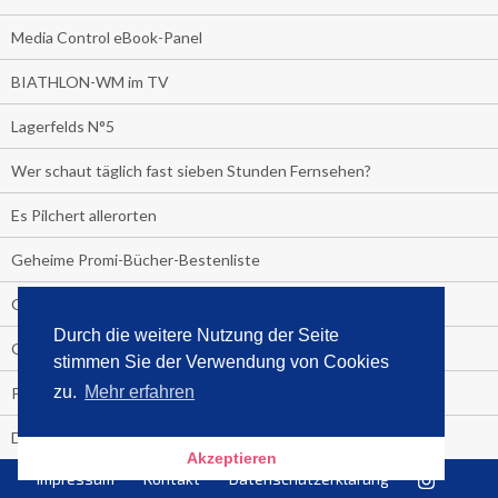
Media Control eBook-Panel
BIATHLON-WM im TV
Lagerfelds N°5
Wer schaut täglich fast sieben Stunden Fernsehen?
Es Pilchert allerorten
Geheime Promi-Bücher-Bestenliste
Gratis-E-Book-Aktionen
Durch die weitere Nutzung der Seite
Gefahr fürs Dschungelcamp!
stimmen Sie der Verwendung von Cookies
zu.
Mehr erfahren
PRESSEMITTEILUNG
Deutschland im Handball-Fieber
Akzeptieren
Impressum
Kontakt
Datenschutzerklärung
Libri und Media Control verlängern Vertrag langfristig