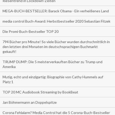
Riesentrend in Lockdown-Zeiten
MEGA-BUCH-BESTSELLER: Barack Obama - Ein verheißenes Land
media control Buch-Award: Herbstbestseller 2020 Sebastian Fitzek
Die Promi-Buch-Bestseller TOP 20
794 Bücher pro Minute! So viele Bücher wurden durchschnittlich in
den letzten drei Monaten im deutschsprachigen Buchmarkt
gekauft!
TRUMP DUMP: Die 5 meisterverkauften Bücher zu Trump und
Amerika
Mutig, echt und einzigartig: Biographie von Cathy Hummels auf
Platz 1
TOP 20 MC Audiobook Streaming by BookBeat
Jan Böhmermann an Doppelspitze
Corona Fehlalarm? Media Control hat die 5 Corona-Buch-Bestseller