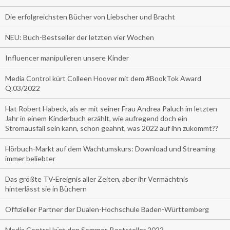
Die erfolgreichsten Bücher von Liebscher und Bracht
NEU: Buch-Bestseller der letzten vier Wochen
Influencer manipulieren unsere Kinder
Media Control kürt Colleen Hoover mit dem #BookTok Award
Q.03/2022
Hat Robert Habeck, als er mit seiner Frau Andrea Paluch im letzten
Jahr in einem Kinderbuch erzählt, wie aufregend doch ein
Stromausfall sein kann, schon geahnt, was 2022 auf ihn zukommt??
Hörbuch-Markt auf dem Wachtumskurs: Download und Streaming
immer beliebter
Das größte TV-Ereignis aller Zeiten, aber ihr Vermächtnis
hinterlässt sie in Büchern
Offizieller Partner der Dualen-Hochschule Baden-Württemberg
Media Control kürt den Sommer-Beststeller 2022