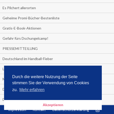
Es Pilchert allerorten
Geheime Promi-Bücher-Bestenliste
Gratis-E-Book-Aktionen
Gefahr fürs Dschungelcamp!
PRESSEMITTEILUNG
Deutschland im Handball-Fieber
Libri und Media Control verlängern Vertrag langfristig
Durch die weitere Nutzung der Seite
Medienquiz:
stimmen Sie der Verwendung von Cookies
Deutschlands Jahrescharts 2018
zu.
Mehr erfahren
Die TV-Quotenkönige 2018
Akzeptieren
KNV und Media Control verlängern vorzeitig Zusammenarbeit
Impressum
Kontakt
Datenschutzerklärung