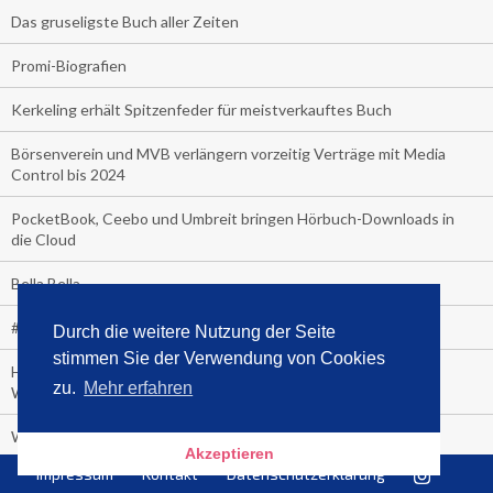
Das gruseligste Buch aller Zeiten
Promi-Biografien
Kerkeling erhält Spitzenfeder für meistverkauftes Buch
Börsenverein und MVB verlängern vorzeitig Verträge mit Media
Control bis 2024
PocketBook, Ceebo und Umbreit bringen Hörbuch-Downloads in
die Cloud
Bella Bella
#1-Bestseller: "Das ist Alpha!" von Kollegah
Durch die weitere Nutzung der Seite
stimmen Sie der Verwendung von Cookies
Hammer! "Fear: Trump in the White House" (auf Englisch) von
zu.
Mehr erfahren
Watergate-Urgestein
Wie alt sind die TV-Zuschauer
Akzeptieren
Impressum
Kontakt
Datenschutzerklärung
Geisterfahrer auf Überholspur