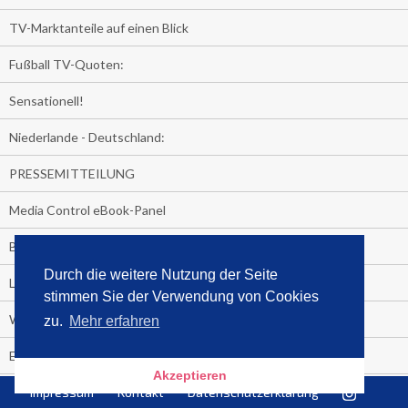
TV-Marktanteile auf einen Blick
Fußball TV-Quoten:
Sensationell!
Niederlande - Deutschland:
PRESSEMITTEILUNG
Media Control eBook-Panel
BIATHLON-WM im TV
Durch die weitere Nutzung der Seite
Lagerfelds N°5
stimmen Sie der Verwendung von Cookies
Wer schaut täglich fast sieben Stunden Fernsehen?
zu.
Mehr erfahren
Es Pilchert allerorten
Akzeptieren
Impressum
Kontakt
Datenschutzerklärung
Geheime Promi-Bücher-Bestenliste