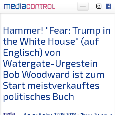
Toggle
navigation
Hammer! "Fear: Trump in
the White House" (auf
Englisch) von
Watergate-Urgestein
Bob Woodward ist zum
Start meistverkauftes
politisches Buch
Baden-Baden, 17.09.2018 - "Fear: Trump in