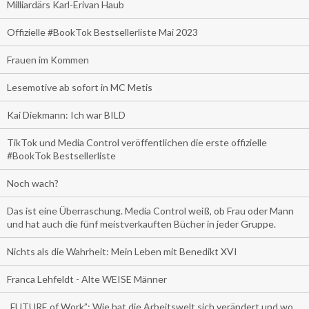
Milliardärs Karl-Erivan Haub
Offizielle #BookTok Bestsellerliste Mai 2023
Frauen im Kommen
Lesemotive ab sofort in MC Metis
Kai Diekmann: Ich war BILD
TikTok und Media Control veröffentlichen die erste offizielle
#BookTok Bestsellerliste
Noch wach?
Das ist eine Überraschung. Media Control weiß, ob Frau oder Mann
und hat auch die fünf meistverkauften Bücher in jeder Gruppe.
Nichts als die Wahrheit: Mein Leben mit Benedikt XVI
Franca Lehfeldt - Alte WEISE Männer
„FUTURE of Work”: Wie hat die Arbeitswelt sich verändert und wo