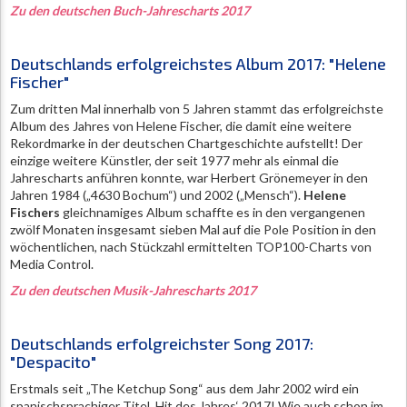
Zu den deutschen Buch-Jahrescharts 2017
Deutschlands erfolgreichstes Album 2017: "Helene
Fischer"
Zum dritten Mal innerhalb von 5 Jahren stammt das erfolgreichste
Album des Jahres von Helene Fischer, die damit eine weitere
Rekordmarke in der deutschen Chartgeschichte aufstellt! Der
einzige weitere Künstler, der seit 1977 mehr als einmal die
Jahrescharts anführen konnte, war Herbert Grönemeyer in den
Jahren 1984 („4630 Bochum“) und 2002 („Mensch“).
Helene
Fischers
gleichnamiges Album schaffte es in den vergangenen
zwölf Monaten insgesamt sieben Mal auf die Pole Position in den
wöchentlichen, nach Stückzahl ermittelten TOP100-Charts von
Media Control.
Zu den deutschen Musik-Jahrescharts 2017
Deutschlands erfolgreichster Song 2017:
"Despacito"
Erstmals seit „The Ketchup Song“ aus dem Jahr 2002 wird ein
spanischsprachiger Titel ‚Hit des Jahres‘ 2017! Wie auch schon im