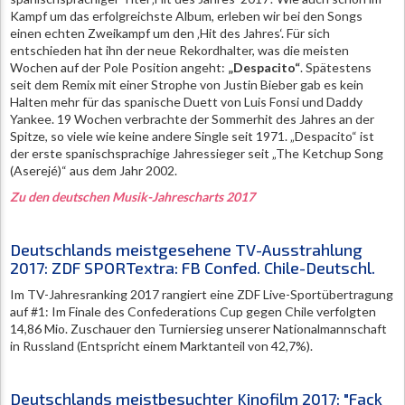
Kampf um das erfolgreichste Album, erleben wir bei den Songs
einen echten Zweikampf um den ‚Hit des Jahres‘. Für sich
entschieden hat ihn der neue Rekordhalter, was die meisten
Wochen auf der Pole Position angeht:
„Despacito“
. Spätestens
seit dem Remix mit einer Strophe von Justin Bieber gab es kein
Halten mehr für das spanische Duett von Luis Fonsi und Daddy
Yankee. 19 Wochen verbrachte der Sommerhit des Jahres an der
Spitze, so viele wie keine andere Single seit 1971. „Despacito“ ist
der erste spanischsprachige Jahressieger seit „The Ketchup Song
(Aserejé)“ aus dem Jahr 2002.
Zu den deutschen Musik-Jahrescharts 2017
Deutschlands meistgesehene TV-Ausstrahlung
2017: ZDF SPORTextra: FB Confed. Chile-Deutschl.
Im TV-Jahresranking 2017 rangiert eine ZDF Live-Sportübertragung
auf #1: Im Finale des Confederations Cup gegen Chile verfolgten
14,86 Mio. Zuschauer den Turniersieg unserer Nationalmannschaft
in Russland (Entspricht einem Marktanteil von 42,7%).
Deutschlands meistbesuchter Kinofilm 2017: "Fack