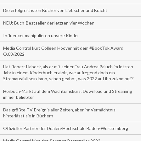
Die erfolgreichsten Bücher von Liebscher und Bracht
NEU: Buch-Bestseller der letzten vier Wochen
Influencer manipulieren unsere Kinder
Media Control kürt Colleen Hoover mit dem #BookTok Award
Q.03/2022
Hat Robert Habeck, als er mit seiner Frau Andrea Paluch im letzten
Jahr in einem Kinderbuch erzählt, wie aufregend doch ein
Stromausfall sein kann, schon geahnt, was 2022 auf ihn zukommt??
Hörbuch-Markt auf dem Wachtumskurs: Download und Streaming
immer beliebter
Das größte TV-Ereignis aller Zeiten, aber ihr Vermächtnis
hinterlässt sie in Büchern
Offizieller Partner der Dualen-Hochschule Baden-Württemberg
Media Control kürt den Sommer-Beststeller 2022