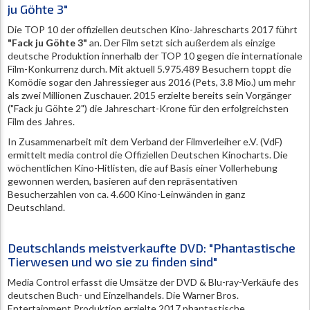
ju Göhte 3"
Die TOP 10 der offiziellen deutschen Kino-Jahrescharts 2017 führt
"Fack ju Göhte 3"
an. Der Film setzt sich außerdem als einzige
deutsche Produktion innerhalb der TOP 10 gegen die internationale
Film-Konkurrenz durch. Mit aktuell 5.975.489 Besuchern toppt die
Komödie sogar den Jahressieger aus 2016 (Pets, 3.8 Mio.) um mehr
als zwei Millionen Zuschauer. 2015 erzielte bereits sein Vorgänger
("Fack ju Göhte 2") die Jahreschart-Krone für den erfolgreichsten
Film des Jahres.
In Zusammenarbeit mit dem Verband der Filmverleiher e.V. (VdF)
ermittelt media control die Offiziellen Deutschen Kinocharts. Die
wöchentlichen Kino-Hitlisten, die auf Basis einer Vollerhebung
gewonnen werden, basieren auf den repräsentativen
Besucherzahlen von ca. 4.600 Kino-Leinwänden in ganz
Deutschland.
Deutschlands meistverkaufte DVD: "Phantastische
Tierwesen und wo sie zu finden sind"
Media Control erfasst die Umsätze der DVD & Blu-ray-Verkäufe des
deutschen Buch- und Einzelhandels. Die Warner Bros.
Entertainment Produktion erzielte 2017 phantastische