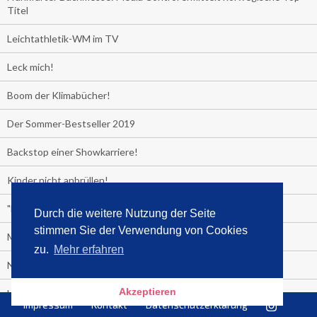
Titel
Leichtathletik-WM im TV
Leck mich!
Boom der Klimabücher!
Der Sommer-Bestseller 2019
Backstop einer Showkarriere!
Kinder nicht anbrüllen!
"Das Leben fickt am härtesten"
Durch die weitere Nutzung der Seite
stimmen Sie der Verwendung von Cookies
Media Control exklusiv:
zu.
Mehr erfahren
Negativzins
Akzeptieren
Heute ist Tag des Malbuchs
Impressum
Kontakt
Datenschutzerklärung