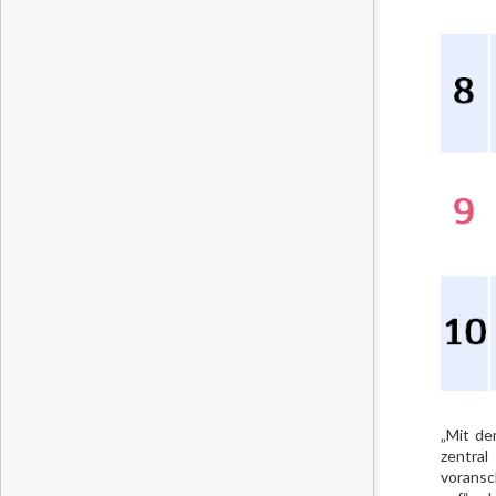
„Mit de
zentral
voransc