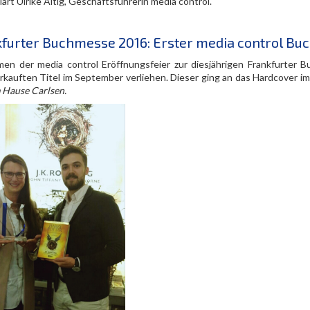
klärt Ulrike Altig, Geschäftsführerin media control.
furter Buchmesse 2016: Erster media control Buc
en der media control Eröffnungsfeier zur diesjährigen Frankfurter
rkauften Titel im September verliehen. Dieser ging an das Hardcover im 
 Hause Carlsen.