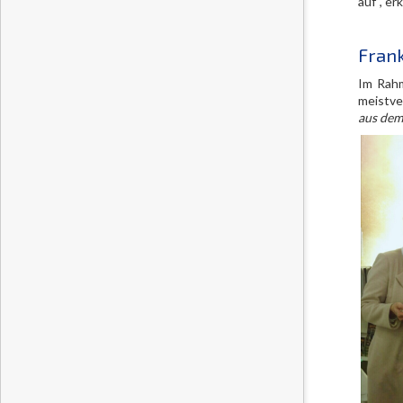
auf“, er
Frank
Im Rahm
meistve
aus dem