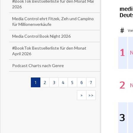
#BookTok Bestsellerliste für den Monat Mai
2026
Media Control ehrt Fitzek, Zeh und Campino
für Millionenverkäufe
Media Control Book Night 2026
#BookTok Bestsellerliste für den Monat
April 2026
Podcast Charts nach Genre
1
2
3
4
5
6
7
>
>>