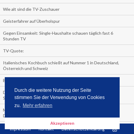
Wie alt sind die TV-Zuschauer
Geisterfahrer auf Überholspur
Gegen Einsamkeit: Single-Haushalte schauen täglich fast 6
Stunden TV
TV-Quote:
Italienisches Kochbuch schießt auf Nummer 1 in Deutschland,
Österreich und Schweiz
Blick in die Garage der TV-Dauerglotzer
Durch die weitere Nutzung der Seite
Die Deutschen investieren, während die Österreicher und
stimmen Sie der Verwendung von Cookies
Schweizer noch nachdenken, wie sie reich werden.
zu.
Mehr erfahren
Meistverkaufte Blu-ray im zweiten Quartal – Doppelspitze für
Disney
Akzeptieren
media control-Bestseller erstes Halbjahr 2018
Impressum
Kontakt
Datenschutzerklärung