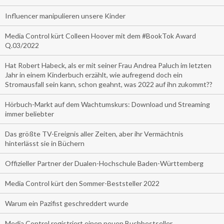
Influencer manipulieren unsere Kinder
Media Control kürt Colleen Hoover mit dem #BookTok Award
Q.03/2022
Hat Robert Habeck, als er mit seiner Frau Andrea Paluch im letzten
Jahr in einem Kinderbuch erzählt, wie aufregend doch ein
Stromausfall sein kann, schon geahnt, was 2022 auf ihn zukommt??
Hörbuch-Markt auf dem Wachtumskurs: Download und Streaming
immer beliebter
Das größte TV-Ereignis aller Zeiten, aber ihr Vermächtnis
hinterlässt sie in Büchern
Offizieller Partner der Dualen-Hochschule Baden-Württemberg
Media Control kürt den Sommer-Beststeller 2022
Warum ein Pazifist geschreddert wurde
Media Control registriert einen neuen Buchbestseller