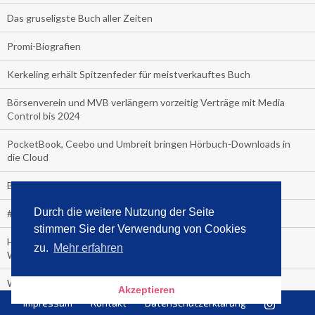
Das gruseligste Buch aller Zeiten
Promi-Biografien
Kerkeling erhält Spitzenfeder für meistverkauftes Buch
Börsenverein und MVB verlängern vorzeitig Verträge mit Media
Control bis 2024
PocketBook, Ceebo und Umbreit bringen Hörbuch-Downloads in
die Cloud
Bella Bella
Durch die weitere Nutzung der Seite
#1-Bestseller: "Das ist Alpha!" von Kollegah
stimmen Sie der Verwendung von Cookies
Hammer! "Fear: Trump in the White House" (auf Englisch) von
zu.
Mehr erfahren
Watergate-Urgestein
Wie alt sind die TV-Zuschauer
Akzeptieren
Impressum
Kontakt
Datenschutzerklärung
Geisterfahrer auf Überholspur