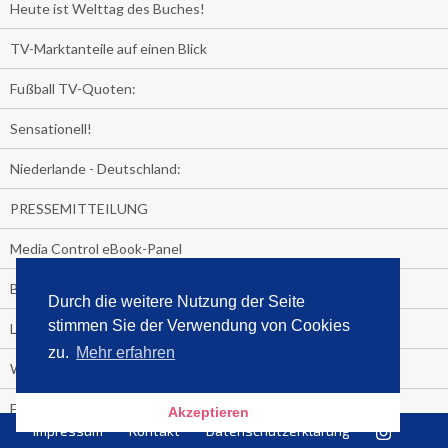
Heute ist Welttag des Buches!
TV-Marktanteile auf einen Blick
Fußball TV-Quoten:
Sensationell!
Niederlande - Deutschland:
PRESSEMITTEILUNG
Media Control eBook-Panel
BIATHLON-WM im TV
Durch die weitere Nutzung der Seite
stimmen Sie der Verwendung von Cookies
Lagerfelds N°5
zu.
Mehr erfahren
Wer schaut täglich fast sieben Stunden Fernsehen?
Es Pilchert allerorten
Akzeptieren
Impressum
Kontakt
Datenschutzerklärung