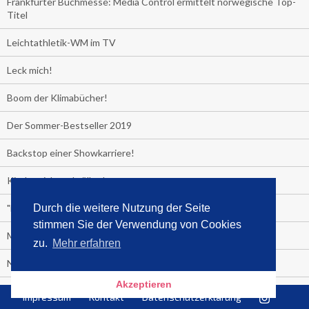
Frankfurter Buchmesse: Media Control ermittelt norwegische Top-
Titel
Leichtathletik-WM im TV
Leck mich!
Boom der Klimabücher!
Der Sommer-Bestseller 2019
Backstop einer Showkarriere!
Kinder nicht anbrüllen!
"Das Leben fickt am härtesten"
Durch die weitere Nutzung der Seite
stimmen Sie der Verwendung von Cookies
Media Control exklusiv:
zu.
Mehr erfahren
Negativzins
Akzeptieren
Heute ist Tag des Malbuchs
Impressum
Kontakt
Datenschutzerklärung