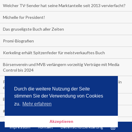
Welcher TV-Sender hat seine Marktanteile seit 2013 vervierfacht?
Michelle for President!
Das gruseligste Buch aller Zeiten
Promi-Biografien
Kerkeling erhält Spitzenfeder für meistverkauftes Buch
Börsenverein und MVB verlängern vorzeitig Verträge mit Media
Control bis 2024
PocketBook, Ceebo und Umbreit bringen Hörbuch-Downloads in
die Cloud
Durch die weitere Nutzung der Seite
stimmen Sie der Verwendung von Cookies
Bella Bella
zu.
Mehr erfahren
#1-Bestseller: "Das ist Alpha!" von Kollegah
Akzeptieren
Hammer! "Fear: Trump in the White House" (auf Englisch) von
Impressum
Kontakt
Datenschutzerklärung
Watergate-Urgestein