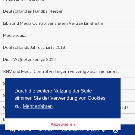
Deutschland im Handball-Fieber
Libri und Media Control verlängern Vertrag langfristig
Medienquiz:
Deutschlands Jahrescharts 2018
Die TV-Quotenkönige 2018
KNV und Media Control verlängern vorzeitig Zusammenarbeit
STRENG VERTRAULICH
Durch die weitere Nutzung der Seite
Streaming verändert TV?
stimmen Sie der Verwendung von Cookies
zu.
Mehr erfahren
Welcher TV-Sender hat seine Marktanteile seit 2013 vervierfacht?
Michelle for President!
Akzeptieren
Impressum
Kontakt
Datenschutzerklärung
Das gruseligste Buch aller Zeiten