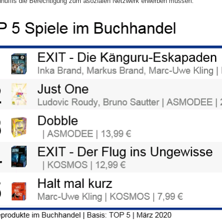
uffis die Berechtigung zum asozialen Netzwerk erwerben müssen.