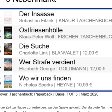
die Zeit zu Hause zu vertreiben, wurden Spiele gekauft. Die absolute Nummer