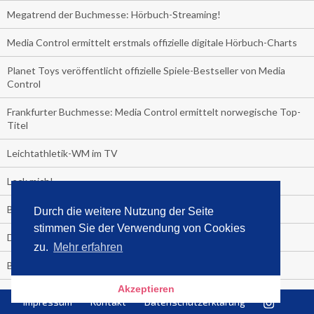
Megatrend der Buchmesse: Hörbuch-Streaming!
Media Control ermittelt erstmals offizielle digitale Hörbuch-Charts
Planet Toys veröffentlicht offizielle Spiele-Bestseller von Media
Control
Frankfurter Buchmesse: Media Control ermittelt norwegische Top-
Titel
Leichtathletik-WM im TV
Leck mich!
Boom der Klimabücher!
Durch die weitere Nutzung der Seite
stimmen Sie der Verwendung von Cookies
Der Sommer-Bestseller 2019
zu.
Mehr erfahren
Backstop einer Showkarriere!
Akzeptieren
Kinder nicht anbrüllen!
Impressum
Kontakt
Datenschutzerklärung