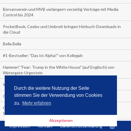
Börsenverein und MVB verlängern vorzeitig Verträge mit Media
Control bis 2024
PocketBook, Ceebo und Umbreit bringen Hörbuch-Downloads in
die Cloud
Bella Bella
#1-Bestseller: "Das ist Alpha!" von Kollegah
Hammer! "Fear: Trump in the White House" (auf Englisch) von
Watergate-Urgestein
Wie alt sind die TV-Zuschauer
Durch die weitere Nutzung der Seite
stimmen Sie der Verwendung von Cookies
Geisterfahrer auf Überholspur
zu.
Mehr erfahren
Gegen Einsamkeit: Single-Haushalte schauen täglich fast 6
Stunden TV
Akzeptieren
TV-Quote:
Impressum
Kontakt
Datenschutzerklärung