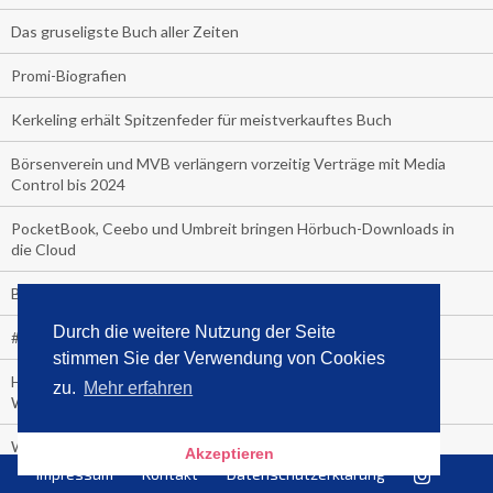
Das gruseligste Buch aller Zeiten
Promi-Biografien
Kerkeling erhält Spitzenfeder für meistverkauftes Buch
Börsenverein und MVB verlängern vorzeitig Verträge mit Media
Control bis 2024
PocketBook, Ceebo und Umbreit bringen Hörbuch-Downloads in
die Cloud
Bella Bella
Durch die weitere Nutzung der Seite
#1-Bestseller: "Das ist Alpha!" von Kollegah
stimmen Sie der Verwendung von Cookies
Hammer! "Fear: Trump in the White House" (auf Englisch) von
zu.
Mehr erfahren
Watergate-Urgestein
Wie alt sind die TV-Zuschauer
Akzeptieren
Impressum
Kontakt
Datenschutzerklärung
Geisterfahrer auf Überholspur