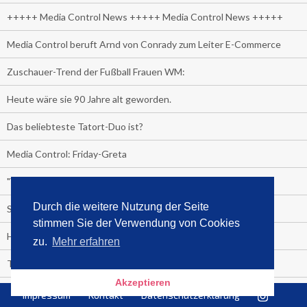
+++++ Media Control News +++++ Media Control News +++++
Media Control beruft Arnd von Conrady zum Leiter E-Commerce
Zuschauer-Trend der Fußball Frauen WM:
Heute wäre sie 90 Jahre alt geworden.
Das beliebteste Tatort-Duo ist?
Media Control: Friday-Greta
"Viva la Vagina!" oder "Kamasutra Workout":
Durch die weitere Nutzung der Seite
Senna Gammour erhält Spitzenfeder für meistverkauftes Buch
stimmen Sie der Verwendung von Cookies
Heute ist Welttag des Buches!
zu.
Mehr erfahren
TV-Marktanteile auf einen Blick
Akzeptieren
Fußball TV-Quoten:
Impressum
Kontakt
Datenschutzerklärung