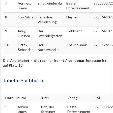
7
Vermes,
Er ist wieder da
Bastei
978383872
Timur
Entertainment
8
Day, Silvia
Crossfire.
Heyne
978364109
Versuchung
9
Riley,
Der
Goldmann
978364109
Lucinda
Lavendelgarten
10
Fitzek,
Der
Knaur eBook
978342641
Sebastian
Nachtwandler
Die 'Analphabetin, die rechnen konnte" von Jonas Jonasson ist
auf Platz 13.
Tabelle Sachbuch
Platz
Autor
Titel
Verlag
EAN
1
Bowen,
Bob, der
Bastei
978383872
James
Streuner
Entertainment