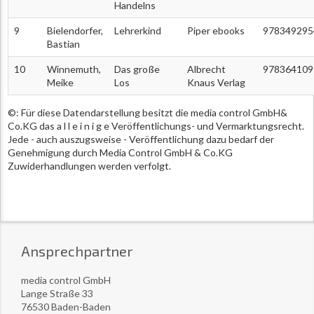
Handelns
9
Bielendorfer,
Lehrerkind
Piper ebooks
978349295
Bastian
10
Winnemuth,
Das große
Albrecht
978364109
Meike
Los
Knaus Verlag
©: Für diese Datendarstellung besitzt die media control GmbH&
Co.KG das a l l e i n i g e Veröffentlichungs- und Vermarktungsrecht.
Jede - auch auszugsweise - Veröffentlichung dazu bedarf der
Genehmigung durch Media Control GmbH & Co.KG
Zuwiderhandlungen werden verfolgt.
Ansprechpartner
media control GmbH
Lange Straße 33
76530 Baden-Baden