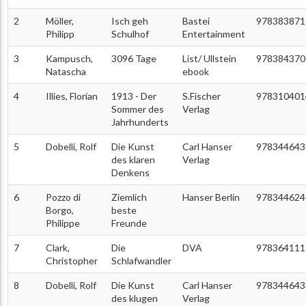
2
Möller,
Isch geh
Bastei
978383871
Philipp
Schulhof
Entertainment
3
Kampusch,
3096 Tage
List/ Ullstein
978384370
Natascha
ebook
4
Illies, Florian
1913 - Der
S.Fischer
978310401
Sommer des
Verlag
Jahrhunderts
5
Dobelli, Rolf
Die Kunst
Carl Hanser
978344643
des klaren
Verlag
Denkens
6
Pozzo di
Ziemlich
Hanser Berlin
978344624
Borgo,
beste
Philippe
Freunde
7
Clark,
Die
DVA
978364111
Christopher
Schlafwandler
8
Dobelli, Rolf
Die Kunst
Carl Hanser
978344643
des klugen
Verlag