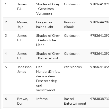
1
James,
Shades of Grey
Goldmann
978364109
E.L
- Geheimes
Verlangen
2
Moyes,
Ein ganzes
Rowohlt
978364490
Jojo
halbes Jahr
eBook
3
James,
Shades of Grey
Goldmann
978364109
E.L
- Gefährliche
Liebe
4
James,
Shades of Grey
Goldmann
978364109
E.L
- Befreite Lust
5
Jonasson,
Der
carl's books
978364105
Jonas
Hundertjährige,
der aus dem
Fenster stieg
und
verschwand
6
Brown,
Inferno
Bastei
978383873
Dan
Entertainment