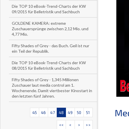
Die TOP 10 eBook-Trend-Charts der KW
09/2015 für Belletristik und Sachbuch
GOLDENE KAMERA: extreme
Zuschauersprünge zwischen 2,12 Mio. und
4,77 Mio.
Fifty Shades of Grey - das Buch. Geil ist nur
ein Teil der Republik.
Die TOP 10 eBook-Trend-Charts der KW
08/2015 für Belletristik und Sachbuch
Fifty Shades of Grey - 1,345 Millionen
Zuschauer laut media control am 1.
Wochenende. Damit viertbester Kinostart in
den letzten fünf Jahren.
Med
45
46
47
48
49
50
51
<<
<
>
>>