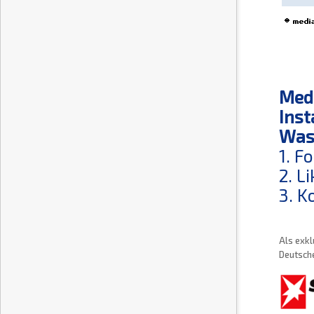
Medi
Inst
Was 
1. F
2. L
3. K
Als exkl
Deutsche