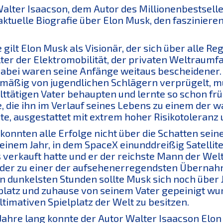
alter Isaacson, dem Autor des Millionenbestseller
ktuelle Biografie über Elon Musk, den fasziniere
 gilt Elon Musk als Visionär, der sich über alle R
lter der Elektromobilität, der privaten Weltraumfa
Dabei waren seine Anfänge weitaus bescheidener. 
mäßig von jugendlichen Schlägern verprügelt, m
ttätigen Vater behaupten und lernte so schon früh,
, die ihn im Verlauf seines Lebens zu einem der
e, ausgestattet mit extrem hoher Risikotoleranz 
konnten alle Erfolge nicht über die Schatten sei
einem Jahr, in dem SpaceX einunddreißig Satellite
 verkauft hatte und er der reichste Mann der We
 der zu einer der aufsehenerregendsten Übernahme
n dunkelsten Stunden sollte Musk sich noch über 
platz und zuhause von seinem Vater gepeinigt wurd
ltimativen Spielplatz der Welt zu besitzen.
Jahre lang konnte der Autor Walter Isaacson Elo