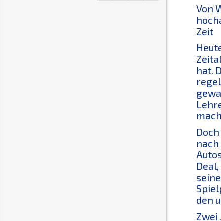
Von W
hocha
Zeit
Heute
Zeita
hat. 
regel
gewal
Lehre
macht
Doch 
nach 
Autos
Deal,
seine
Spiel
den u
Zwei 