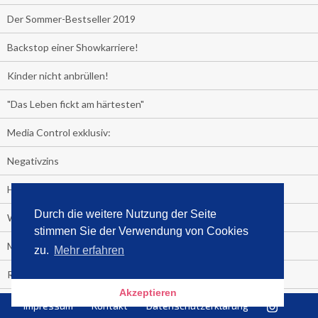
Der Sommer-Bestseller 2019
Backstop einer Showkarriere!
Kinder nicht anbrüllen!
"Das Leben fickt am härtesten"
Media Control exklusiv:
Negativzins
Heute ist Tag des Malbuchs
Durch die weitere Nutzung der Seite
Welches Auto fahren Sie?
stimmen Sie der Verwendung von Cookies
Media Control ermittelt: Das ist der Sommerhit 2019
zu.
Mehr erfahren
Rammstein, "Tatort" und ein Känguru an der Spitze
Akzeptieren
Die Promi-Bestseller 1. Halbjahr 2019
Impressum
Kontakt
Datenschutzerklärung