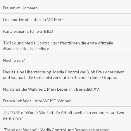
Frauen im Kommen
Lesemotive ab sofort in MC Metis
Kai Diekmann: Ich war BILD
TikTok und Media Control veröffentlichen die erste offizielle
#BookTok Bestsellerliste
Noch wach?
Das ist eine Überraschung. Media Control weiß, ob Frau oder Mann
und hat auch die fünf meistverkauften Bücher in jeder Gruppe.
Nichts als die Wahrheit: Mein Leben mit Benedikt XVI
Franca Lehfeldt - Alte WEISE Männer
„FUTURE of Work”: Wie hat die Arbeitswelt sich verändert und wo
geht’s hin?
„Trend der Woche“: Media Control und Brandplace starten