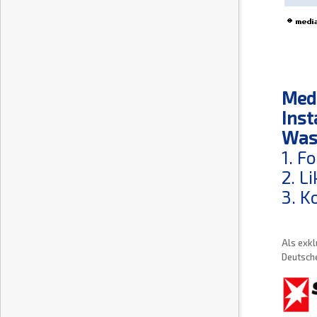
Medi
Inst
Was 
1. F
2. L
3. K
Als exkl
Deutsche