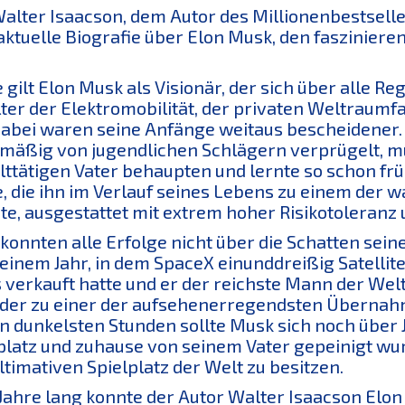
alter Isaacson, dem Autor des Millionenbestseller
ktuelle Biografie über Elon Musk, den fasziniere
 gilt Elon Musk als Visionär, der sich über alle R
lter der Elektromobilität, der privaten Weltraumfa
Dabei waren seine Anfänge weitaus bescheidener. 
mäßig von jugendlichen Schlägern verprügelt, m
ttätigen Vater behaupten und lernte so schon früh,
, die ihn im Verlauf seines Lebens zu einem der
e, ausgestattet mit extrem hoher Risikotoleranz 
konnten alle Erfolge nicht über die Schatten sei
einem Jahr, in dem SpaceX einunddreißig Satellite
 verkauft hatte und er der reichste Mann der We
 der zu einer der aufsehenerregendsten Übernahme
n dunkelsten Stunden sollte Musk sich noch über 
platz und zuhause von seinem Vater gepeinigt wurd
ltimativen Spielplatz der Welt zu besitzen.
Jahre lang konnte der Autor Walter Isaacson Elo