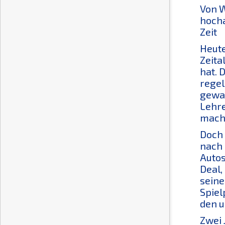
Von W
hocha
Zeit
Heute
Zeita
hat. 
regel
gewal
Lehre
macht
Doch 
nach 
Autos
Deal,
seine
Spiel
den u
Zwei 