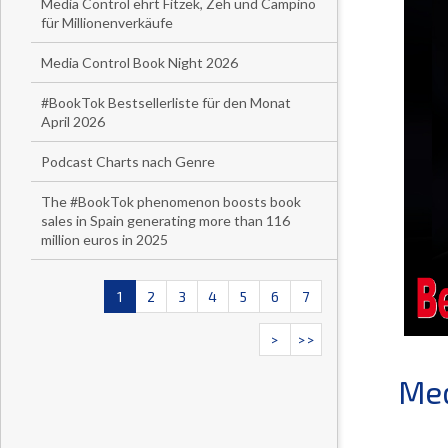
Media Control ehrt Fitzek, Zeh und Campino
für Millionenverkäufe
Media Control Book Night 2026
#BookTok Bestsellerliste für den Monat
April 2026
Podcast Charts nach Genre
The #BookTok phenomenon boosts book
sales in Spain generating more than 116
million euros in 2025
1
2
3
4
5
6
7
>
>>
Med