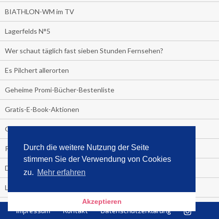
BIATHLON-WM im TV
Lagerfelds N°5
Wer schaut täglich fast sieben Stunden Fernsehen?
Es Pilchert allerorten
Geheime Promi-Bücher-Bestenliste
Gratis-E-Book-Aktionen
Gefahr fürs Dschungelcamp!
Durch die weitere Nutzung der Seite
PRESSEMITTEILUNG
stimmen Sie der Verwendung von Cookies
Deutschland im Handball-Fieber
zu.
Mehr erfahren
Libri und Media Control verlängern Vertrag langfristig
Akzeptieren
Medienquiz:
Impressum
Kontakt
Datenschutzerklärung