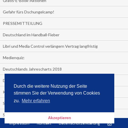
Gratis-E-Book-Aktionen
Gefahr fürs Dschungelcamp!
PRESSEMITTEILUNG
Deutschland im Handball-Fieber
Libri und Media Control verlängern Vertrag langfristig
Medienquiz:
Deutschlands Jahrescharts 2018
Die TV-Quotenkönige 2018
Durch die weitere Nutzung der Seite
KNV und Media Control verlängern vorzeitig Zusammenarbeit
stimmen Sie der Verwendung von Cookies
zu.
Mehr erfahren
STRENG VERTRAULICH
Streaming verändert TV?
Akzeptieren
Impressum
Kontakt
Datenschutzerklärung
Welcher TV-Sender hat seine Marktanteile seit 2013 vervierfacht?