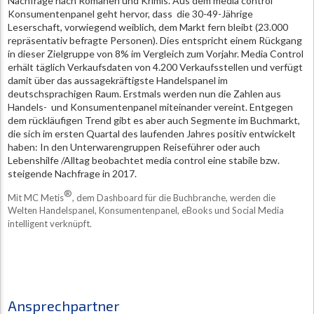
Nachfrage nach Romanen und Krimis. Aus dem media control
Konsumentenpanel geht hervor, dass die 30-49-Jährige
Leserschaft, vorwiegend weiblich, dem Markt fern bleibt (23.000
repräsentativ befragte Personen). Dies entspricht einem Rückgang
in dieser Zielgruppe von 8% im Vergleich zum Vorjahr. Media Control
erhält täglich Verkaufsdaten von 4.200 Verkaufsstellen und verfügt
damit über das aussagekräftigste Handelspanel im
deutschsprachigen Raum. Erstmals werden nun die Zahlen aus
Handels- und Konsumentenpanel miteinander vereint. Entgegen
dem rückläufigen Trend gibt es aber auch Segmente im Buchmarkt,
die sich im ersten Quartal des laufenden Jahres positiv entwickelt
haben: In den Unterwarengruppen Reiseführer oder auch
Lebenshilfe /Alltag beobachtet media control eine stabile bzw.
steigende Nachfrage in 2017.
®
Mit MC Metis
, dem Dashboard für die Buchbranche, werden die
Welten Handelspanel, Konsumentenpanel, eBooks und Social Media
intelligent verknüpft.
Ansprechpartner