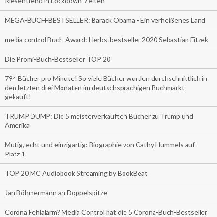
Riesentrend in Lockdown-Zeiten
MEGA-BUCH-BESTSELLER: Barack Obama - Ein verheißenes Land
media control Buch-Award: Herbstbestseller 2020 Sebastian Fitzek
Die Promi-Buch-Bestseller TOP 20
794 Bücher pro Minute! So viele Bücher wurden durchschnittlich in
den letzten drei Monaten im deutschsprachigen Buchmarkt
gekauft!
TRUMP DUMP: Die 5 meisterverkauften Bücher zu Trump und
Amerika
Mutig, echt und einzigartig: Biographie von Cathy Hummels auf
Platz 1
TOP 20 MC Audiobook Streaming by BookBeat
Jan Böhmermann an Doppelspitze
Corona Fehlalarm? Media Control hat die 5 Corona-Buch-Bestseller