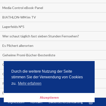
Media Control eBook-Panel
BIATHLON-WM im TV
Lagerfelds N°5
Wer schaut täglich fast sieben Stunden Fernsehen?
Es Pilchert allerorten
Geheime Promi-Bücher-Bestenliste
Gratis-E-Book-Aktionen
Durch die weitere Nutzung der Seite
Gefahr fürs Dschungelcamp!
stimmen Sie der Verwendung von Cookies
PRESSEMITTEILUNG
zu.
Mehr erfahren
Deutschland im Handball-Fieber
Akzeptieren
Impressum
Kontakt
Datenschutzerklärung
Libri und Media Control verlängern Vertrag langfristig