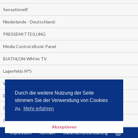
Sensationell!
Niederlande - Deutschland:
PRESSEMITTEILUNG
Media Control eBook-Panel
BIATHLON-WM im TV
Lagerfelds N°5
Wer schaut täglich fast sieben Stunden Fernsehen?
Durch die weitere Nutzung der Seite
Es Pilchert allerorten
stimmen Sie der Verwendung von Cookies
Geheime Promi-Bücher-Bestenliste
zu.
Mehr erfahren
Gratis-E-Book-Aktionen
Akzeptieren
Impressum
Kontakt
Datenschutzerklärung
Gefahr fürs Dschungelcamp!