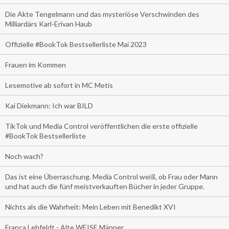
Die Akte Tengelmann und das mysteriöse Verschwinden des
Milliardärs Karl-Erivan Haub
Offizielle #BookTok Bestsellerliste Mai 2023
Frauen im Kommen
Lesemotive ab sofort in MC Metis
Kai Diekmann: Ich war BILD
TikTok und Media Control veröffentlichen die erste offizielle
#BookTok Bestsellerliste
Noch wach?
Das ist eine Überraschung. Media Control weiß, ob Frau oder Mann
und hat auch die fünf meistverkauften Bücher in jeder Gruppe.
Nichts als die Wahrheit: Mein Leben mit Benedikt XVI
Franca Lehfeldt - Alte WEISE Männer