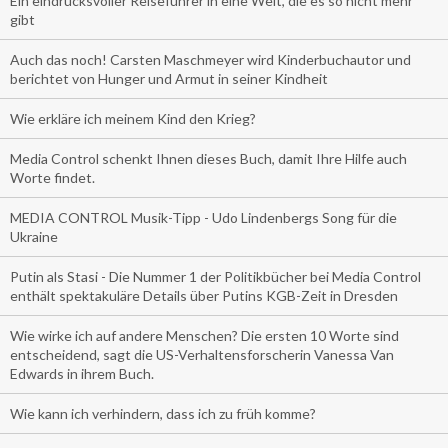
Ein eindrucksvoller Reiseführer in eine Welt, die es so nicht mehr
gibt
Auch das noch! Carsten Maschmeyer wird Kinderbuchautor und
berichtet von Hunger und Armut in seiner Kindheit
Wie erkläre ich meinem Kind den Krieg?
Media Control schenkt Ihnen dieses Buch, damit Ihre Hilfe auch
Worte findet.
MEDIA CONTROL Musik-Tipp - Udo Lindenbergs Song für die
Ukraine
Putin als Stasi - Die Nummer 1 der Politikbücher bei Media Control
enthält spektakuläre Details über Putins KGB-Zeit in Dresden
Wie wirke ich auf andere Menschen? Die ersten 10 Worte sind
entscheidend, sagt die US-Verhaltensforscherin Vanessa Van
Edwards in ihrem Buch.
Wie kann ich verhindern, dass ich zu früh komme?