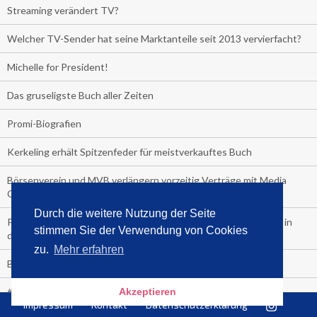
Streaming verändert TV?
Welcher TV-Sender hat seine Marktanteile seit 2013 vervierfacht?
Michelle for President!
Das gruseligste Buch aller Zeiten
Promi-Biografien
Kerkeling erhält Spitzenfeder für meistverkauftes Buch
Börsenverein und MVB verlängern vorzeitig Verträge mit Media
Control bis 2024
Durch die weitere Nutzung der Seite
PocketBook, Ceebo und Umbreit bringen Hörbuch-Downloads in
stimmen Sie der Verwendung von Cookies
die Cloud
zu.
Mehr erfahren
Bella Bella
#1-Bestseller: "Das ist Alpha!" von Kollegah
Akzeptieren
Impressum
Kontakt
Datenschutzerklärung