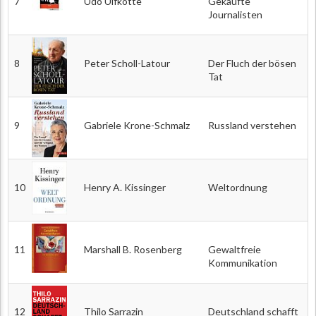
7
Udo Ulfkotte
Gekaufte
Journalisten
8
Peter Scholl-Latour
Der Fluch der bösen
Tat
9
Gabriele Krone-Schmalz
Russland verstehen
10
Henry A. Kissinger
Weltordnung
11
Marshall B. Rosenberg
Gewaltfreie
Kommunikation
12
Thilo Sarrazin
Deutschland schafft