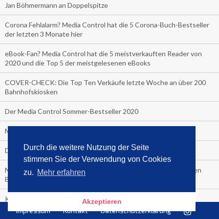
Jan Böhmermann an Doppelspitze
Corona Fehlalarm? Media Control hat die 5 Corona-Buch-Bestseller
der letzten 3 Monate hier
eBook-Fan? Media Control hat die 5 meistverkauften Reader von
2020 und die Top 5 der meistgelesenen eBooks
COVER-CHECK: Die Top Ten Verkäufe letzte Woche an über 200
Bahnhofskiosken
Der Media Control Sommer-Bestseller 2020
Media Control präsentiert den Sommerhit 2020
Durch die weitere Nutzung der Seite
Die Bitch macht sich nackig aus Freude über die Nummer 1
stimmen Sie der Verwendung von Cookies
Neu bei Media Control: Die meistverkauften Zeitschriften in den
zu.
Mehr erfahren
Bahnhofshops Deutschlands!
Klaus-Peter Wolf ist Halbjahressieger 2020
Akzeptieren
Impressum
Kontakt
Datenschutzerklärung
Media Control zeigt die Sieger des ersten Chart-Halbjahres 2020