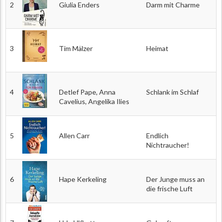
2
Giulia Enders
Darm mit Charme
3
Tim Mälzer
Heimat
4
Detlef Pape, Anna
Schlank im Schlaf
Cavelius, Angelika Ilies
5
Allen Carr
Endlich
Nichtraucher!
6
Hape Kerkeling
Der Junge muss an
die frische Luft