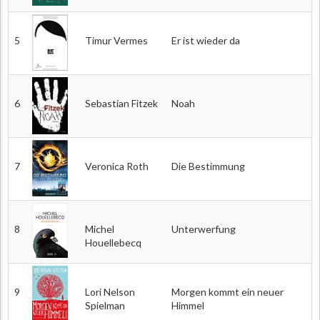
5
Timur Vermes
Er ist wieder da
6
Sebastian Fitzek
Noah
7
Veronica Roth
Die Bestimmung
8
Michel
Unterwerfung
Houellebecq
9
Lori Nelson
Morgen kommt ein neuer
Spielman
Himmel