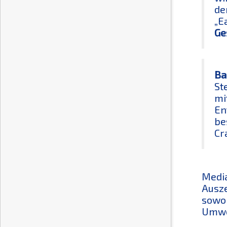
de
„E
Ge
Ba
St
mi
En
be
Cr
Media
Ausze
sowoh
Umwel