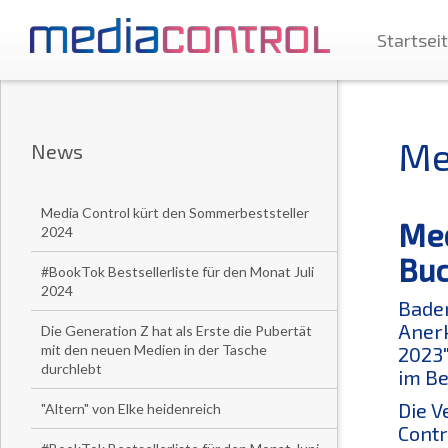
Startsei
Me
News
Media Control kürt den Sommerbeststeller
Med
2024
Bu
#BookTok Bestsellerliste für den Monat Juli
2024
Baden
Anerk
Die Generation Z hat als Erste die Pubertät
mit den neuen Medien in der Tasche
2023"
durchlebt
im Be
Die V
"Altern" von Elke heidenreich
Contr