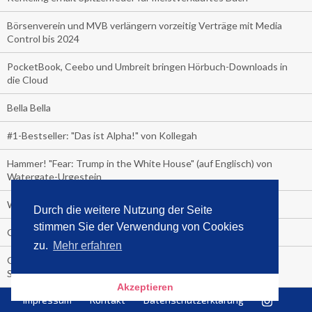
Börsenverein und MVB verlängern vorzeitig Verträge mit Media
Control bis 2024
PocketBook, Ceebo und Umbreit bringen Hörbuch-Downloads in
die Cloud
Bella Bella
#1-Bestseller: "Das ist Alpha!" von Kollegah
Hammer! "Fear: Trump in the White House" (auf Englisch) von
Watergate-Urgestein
Wie alt sind die TV-Zuschauer
Durch die weitere Nutzung der Seite
stimmen Sie der Verwendung von Cookies
Geisterfahrer auf Überholspur
zu.
Mehr erfahren
Gegen Einsamkeit: Single-Haushalte schauen täglich fast 6
Stunden TV
Akzeptieren
Impressum
Kontakt
Datenschutzerklärung
TV-Quote: