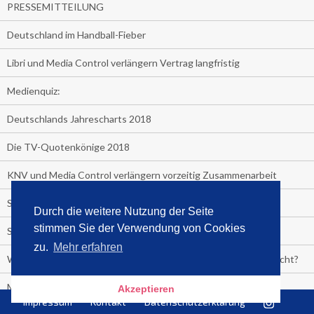
PRESSEMITTEILUNG
Deutschland im Handball-Fieber
Libri und Media Control verlängern Vertrag langfristig
Medienquiz:
Deutschlands Jahrescharts 2018
Die TV-Quotenkönige 2018
KNV und Media Control verlängern vorzeitig Zusammenarbeit
STRENG VERTRAULICH
Durch die weitere Nutzung der Seite
stimmen Sie der Verwendung von Cookies
Streaming verändert TV?
zu.
Mehr erfahren
Welcher TV-Sender hat seine Marktanteile seit 2013 vervierfacht?
Michelle for President!
Akzeptieren
Impressum
Kontakt
Datenschutzerklärung