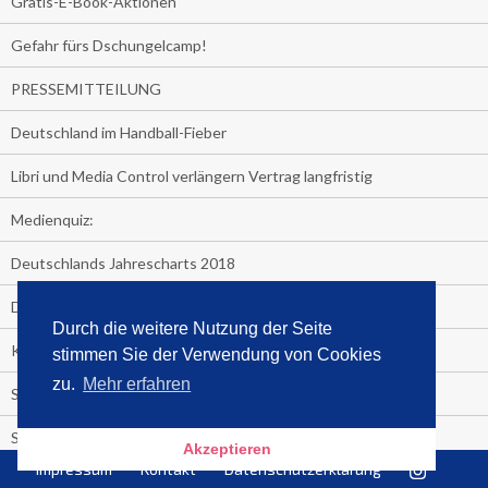
Gratis-E-Book-Aktionen
Gefahr fürs Dschungelcamp!
PRESSEMITTEILUNG
Deutschland im Handball-Fieber
Libri und Media Control verlängern Vertrag langfristig
Medienquiz:
Deutschlands Jahrescharts 2018
Die TV-Quotenkönige 2018
Durch die weitere Nutzung der Seite
KNV und Media Control verlängern vorzeitig Zusammenarbeit
stimmen Sie der Verwendung von Cookies
zu.
Mehr erfahren
STRENG VERTRAULICH
Streaming verändert TV?
Akzeptieren
Impressum
Kontakt
Datenschutzerklärung
Welcher TV-Sender hat seine Marktanteile seit 2013 vervierfacht?