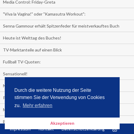
Media Control: Friday-Greta
"Viva la Vagina!" oder "Kamasutra Workout":
Senna Gammour erhält Spitzenfeder für meistverkauftes Buch
Heute ist Welttag des Buches!
TV-Marktanteile auf einen Blick
Fußball TV-Quoten:
Sensationell!
Niederlande - Deutschland:
Durch die weitere Nutzung der Seite
stimmen Sie der Verwendung von Cookies
PRESSEMITTEILUNG
zu.
Mehr erfahren
Media Control eBook-Panel
BIATHLON-WM im TV
Akzeptieren
Impressum
Kontakt
Datenschutzerklärung
Lagerfelds N°5