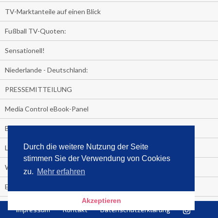
TV-Marktanteile auf einen Blick
Fußball TV-Quoten:
Sensationell!
Niederlande - Deutschland:
PRESSEMITTEILUNG
Media Control eBook-Panel
BIATHLON-WM im TV
Durch die weitere Nutzung der Seite
Lagerfelds N°5
stimmen Sie der Verwendung von Cookies
Wer schaut täglich fast sieben Stunden Fernsehen?
zu.
Mehr erfahren
Es Pilchert allerorten
Akzeptieren
Geheime Promi-Bücher-Bestenliste
Impressum
Kontakt
Datenschutzerklärung