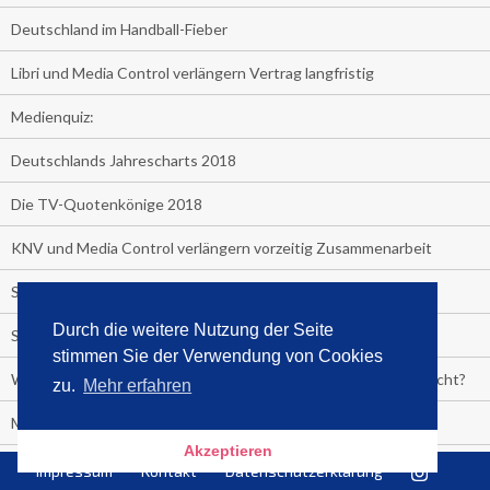
Deutschland im Handball-Fieber
Libri und Media Control verlängern Vertrag langfristig
Medienquiz:
Deutschlands Jahrescharts 2018
Die TV-Quotenkönige 2018
KNV und Media Control verlängern vorzeitig Zusammenarbeit
STRENG VERTRAULICH
Durch die weitere Nutzung der Seite
Streaming verändert TV?
stimmen Sie der Verwendung von Cookies
Welcher TV-Sender hat seine Marktanteile seit 2013 vervierfacht?
zu.
Mehr erfahren
Michelle for President!
Akzeptieren
Das gruseligste Buch aller Zeiten
Impressum
Kontakt
Datenschutzerklärung