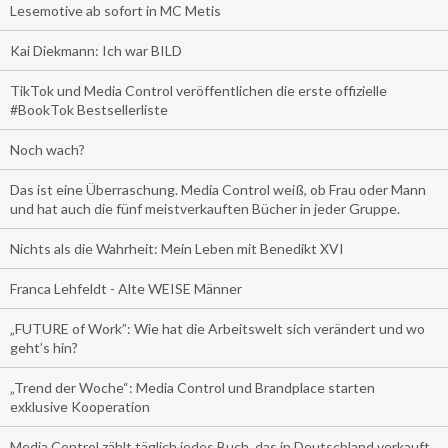
Lesemotive ab sofort in MC Metis
Kai Diekmann: Ich war BILD
TikTok und Media Control veröffentlichen die erste offizielle
#BookTok Bestsellerliste
Noch wach?
Das ist eine Überraschung. Media Control weiß, ob Frau oder Mann
und hat auch die fünf meistverkauften Bücher in jeder Gruppe.
Nichts als die Wahrheit: Mein Leben mit Benedikt XVI
Franca Lehfeldt - Alte WEISE Männer
„FUTURE of Work”: Wie hat die Arbeitswelt sich verändert und wo
geht’s hin?
„Trend der Woche“: Media Control und Brandplace starten
exklusive Kooperation
Media Control zählt täglich jedes Buch, das in Deutschland verkauft