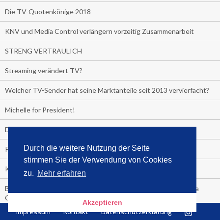
Die TV-Quotenkönige 2018
KNV und Media Control verlängern vorzeitig Zusammenarbeit
STRENG VERTRAULICH
Streaming verändert TV?
Welcher TV-Sender hat seine Marktanteile seit 2013 vervierfacht?
Michelle for President!
Das gruseligste Buch aller Zeiten
Durch die weitere Nutzung der Seite
Promi-Biografien
stimmen Sie der Verwendung von Cookies
Kerkeling erhält Spitzenfeder für meistverkauftes Buch
zu.
Mehr erfahren
Börsenverein und MVB verlängern vorzeitig Verträge mit Media
Control bis 2024
Akzeptieren
Impressum
Kontakt
Datenschutzerklärung
PocketBook, Ceebo und Umbreit bringen Hörbuch-Downloads in