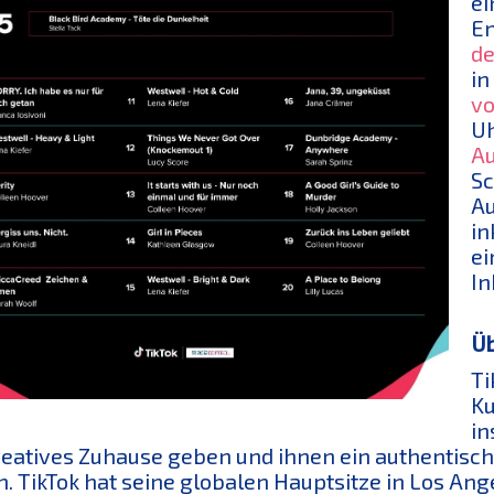
ei
En
de
in
vo
Uh
Au
Sc
Au
in
ei
In
Üb
Ti
Ku
in
reatives Zuhause geben und ihnen ein authentisch
n. TikTok hat seine globalen Hauptsitze in Los An