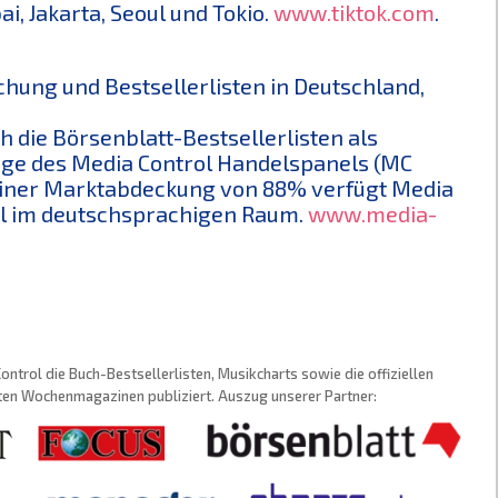
i, Jakarta, Seoul und Tokio.
www.tiktok.com
.
schung und Bestsellerlisten in Deutschland,
ch die Börsenblatt-Bestsellerlisten als
age des Media Control Handelspanels (MC
d einer Marktabdeckung von 88% verfügt Media
el im deutschsprachigen Raum.
www.media-
trol die Buch-Bestsellerlisten, Musikcharts sowie die offiziellen
sten Wochenmagazinen publiziert. Auszug unserer Partner: