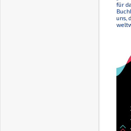
für d
Buchh
uns, 
weltw