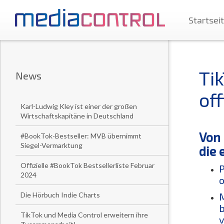
Startsei
Ti
News
off
Karl-Ludwig Kley ist einer der großen
Wirtschaftskapitäne in Deutschland
Von 
#BookTok-Bestseller: MVB übernimmt
Siegel-Vermarktung
die 
Offizielle #BookTok Bestsellerliste Februar
P
2024
o
Die Hörbuch Indie Charts
M
b
TikTok und Media Control erweitern ihre
v