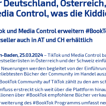
r Deutschland, Österreich,
dia Control, was die Kiddi
ok und Media Control erweitern #BookTo
seller auch in AT und CH erhältlich
-Baden, 25.03.2024
– TikTok und Media Control b
estsellerlisten in Österreich und der Schweiz einf
 Neuerungen werden begleitet von der Einführung o
eliebtesten Bücher der Community im Handel aus
BookTok Community auf TikTok zählt zu den am sc
influss erstreckt sich weit über die Plattform hin
llionen über #BookTok empfohlene Bücher verkau
rweiterung des #BookTok Programms umfasst neue 