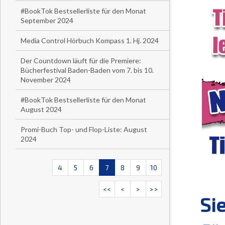
#BookTok Bestsellerliste für den Monat
September 2024
Media Control Hörbuch Kompass 1. Hj. 2024
Der Countdown läuft für die Premiere:
Bücherfestival Baden-Baden vom 7. bis 10.
November 2024
#BookTok Bestsellerliste für den Monat
August 2024
Promi-Buch Top- und Flop-Liste: August
2024
4
5
6
7
8
9
10
<<
<
>
>>
Si