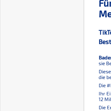
Fü
Me
TikT
Best
Baden
sie B
Diese
die b
Die #
Ihr E
12 Mi
Die E