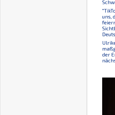
Schwe
"TikT
uns, 
feier
Sicht
Deuts
Ulrik
maßge
der E
nächs