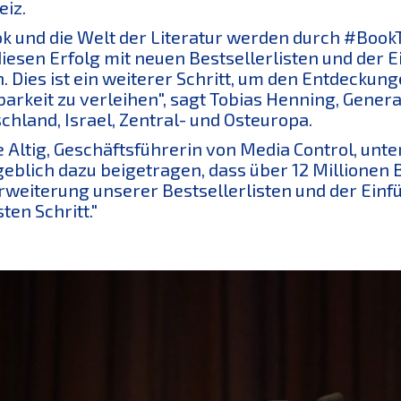
iz.
ok und die Welt der Literatur werden durch #BookT
diesen Erfolg mit neuen Bestsellerlisten und der 
n. Dies ist ein weiterer Schritt, um den Entdeck
barkeit zu verleihen", sagt Tobias Henning, Gener
chland, Israel, Zentral- und Osteuropa.
e Altig, Geschäftsführerin von Media Control, unt
blich dazu beigetragen, dass über 12 Millionen 
rweiterung unserer Bestsellerlisten und der Ein
ten Schritt."