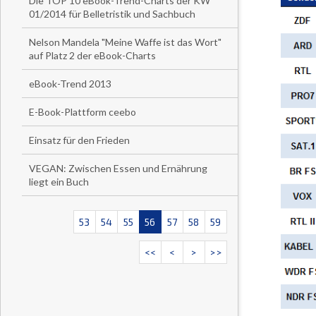
Die TOP 10 eBook-Trend-Charts der KW
01/2014 für Belletristik und Sachbuch
Nelson Mandela "Meine Waffe ist das Wort"
auf Platz 2 der eBook-Charts
eBook-Trend 2013
E-Book-Plattform ceebo
Einsatz für den Frieden
VEGAN: Zwischen Essen und Ernährung
liegt ein Buch
53
54
55
56
57
58
59
<<
<
>
>>