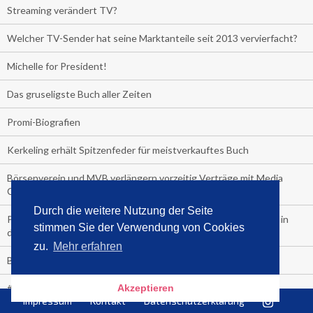
Streaming verändert TV?
Welcher TV-Sender hat seine Marktanteile seit 2013 vervierfacht?
Michelle for President!
Das gruseligste Buch aller Zeiten
Promi-Biografien
Kerkeling erhält Spitzenfeder für meistverkauftes Buch
Börsenverein und MVB verlängern vorzeitig Verträge mit Media
Control bis 2024
Durch die weitere Nutzung der Seite
PocketBook, Ceebo und Umbreit bringen Hörbuch-Downloads in
stimmen Sie der Verwendung von Cookies
die Cloud
zu.
Mehr erfahren
Bella Bella
#1-Bestseller: "Das ist Alpha!" von Kollegah
Akzeptieren
Impressum
Kontakt
Datenschutzerklärung