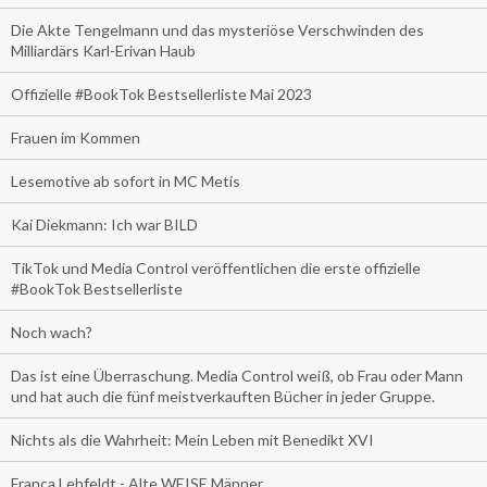
Die Akte Tengelmann und das mysteriöse Verschwinden des
Milliardärs Karl-Erivan Haub
Offizielle #BookTok Bestsellerliste Mai 2023
Frauen im Kommen
Lesemotive ab sofort in MC Metis
Kai Diekmann: Ich war BILD
TikTok und Media Control veröffentlichen die erste offizielle
#BookTok Bestsellerliste
Noch wach?
Das ist eine Überraschung. Media Control weiß, ob Frau oder Mann
und hat auch die fünf meistverkauften Bücher in jeder Gruppe.
Nichts als die Wahrheit: Mein Leben mit Benedikt XVI
Franca Lehfeldt - Alte WEISE Männer