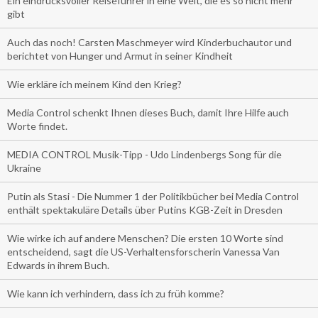
Ein eindrucksvoller Reiseführer in eine Welt, die es so nicht mehr
gibt
Auch das noch! Carsten Maschmeyer wird Kinderbuchautor und
berichtet von Hunger und Armut in seiner Kindheit
Wie erkläre ich meinem Kind den Krieg?
Media Control schenkt Ihnen dieses Buch, damit Ihre Hilfe auch
Worte findet.
MEDIA CONTROL Musik-Tipp - Udo Lindenbergs Song für die
Ukraine
Putin als Stasi - Die Nummer 1 der Politikbücher bei Media Control
enthält spektakuläre Details über Putins KGB-Zeit in Dresden
Wie wirke ich auf andere Menschen? Die ersten 10 Worte sind
entscheidend, sagt die US-Verhaltensforscherin Vanessa Van
Edwards in ihrem Buch.
Wie kann ich verhindern, dass ich zu früh komme?