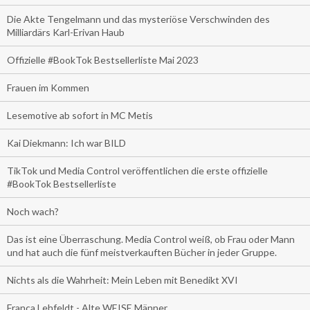
Die Akte Tengelmann und das mysteriöse Verschwinden des
Milliardärs Karl-Erivan Haub
Offizielle #BookTok Bestsellerliste Mai 2023
Frauen im Kommen
Lesemotive ab sofort in MC Metis
Kai Diekmann: Ich war BILD
TikTok und Media Control veröffentlichen die erste offizielle
#BookTok Bestsellerliste
Noch wach?
Das ist eine Überraschung. Media Control weiß, ob Frau oder Mann
und hat auch die fünf meistverkauften Bücher in jeder Gruppe.
Nichts als die Wahrheit: Mein Leben mit Benedikt XVI
Franca Lehfeldt - Alte WEISE Männer