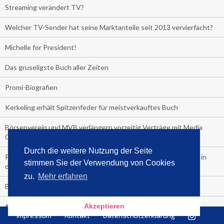
Streaming verändert TV?
Welcher TV-Sender hat seine Marktanteile seit 2013 vervierfacht?
Michelle for President!
Das gruseligste Buch aller Zeiten
Promi-Biografien
Kerkeling erhält Spitzenfeder für meistverkauftes Buch
Börsenverein und MVB verlängern vorzeitig Verträge mit Media
Control bis 2024
Durch die weitere Nutzung der Seite
PocketBook, Ceebo und Umbreit bringen Hörbuch-Downloads in
stimmen Sie der Verwendung von Cookies
die Cloud
zu.
Mehr erfahren
Bella Bella
#1-Bestseller: "Das ist Alpha!" von Kollegah
Akzeptieren
Impressum
Kontakt
Datenschutzerklärung