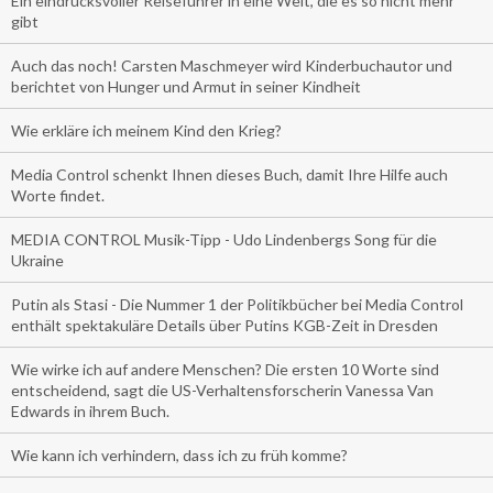
Ein eindrucksvoller Reiseführer in eine Welt, die es so nicht mehr
gibt
Auch das noch! Carsten Maschmeyer wird Kinderbuchautor und
berichtet von Hunger und Armut in seiner Kindheit
Wie erkläre ich meinem Kind den Krieg?
Media Control schenkt Ihnen dieses Buch, damit Ihre Hilfe auch
Worte findet.
MEDIA CONTROL Musik-Tipp - Udo Lindenbergs Song für die
Ukraine
Putin als Stasi - Die Nummer 1 der Politikbücher bei Media Control
enthält spektakuläre Details über Putins KGB-Zeit in Dresden
Wie wirke ich auf andere Menschen? Die ersten 10 Worte sind
entscheidend, sagt die US-Verhaltensforscherin Vanessa Van
Edwards in ihrem Buch.
Wie kann ich verhindern, dass ich zu früh komme?