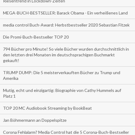
Riesentrend in Lockdown-Zeiten
MEGA-BUCH-BESTSELLER: Barack Obama - Ein verheißenes Land
media control Buch-Award: Herbstbestseller 2020 Sebastian Fitzek
Die Promi-Buch-Bestseller TOP 20
794 Bücher pro Minute! So viele Bücher wurden durchschnittlich in
den letzten drei Monaten im deutschsprachigen Buchmarkt
gekauft!
TRUMP DUMP: Die 5 meisterverkauften Bücher zu Trump und
Amerika
Mutig, echt und einzigartig: Biographie von Cathy Hummels auf
Platz 1
TOP 20 MC Audiobook Streaming by BookBeat
Jan Böhmermann an Doppelspitze
Corona Fehlalarm? Media Control hat die 5 Corona-Buch-Bestseller