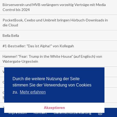
Börsenverein und MVB verlängern vorzeitig Verträge mit Media
Control bis 2024
PocketBook, Ceebo und Umbreit bringen Hörbuch-Downloads in
die Cloud
Bella Bella
#1-Bestseller: "Das ist Alpha!" von Kollegah
Hammer! "Fear: Trump in the White House" (auf Englisch) von
Watergate-Urgestein
Wie alt sind die TV-Zuschauer
Durch die weitere Nutzung der Seite
Geisterfahrer auf Überholspur
stimmen Sie der Verwendung von Cookies
zu.
Mehr erfahren
Gegen Einsamkeit: Single-Haushalte schauen täglich fast 6
Stunden TV
Akzeptieren
TV-Quote:
Impressum
Kontakt
Datenschutzerklärung